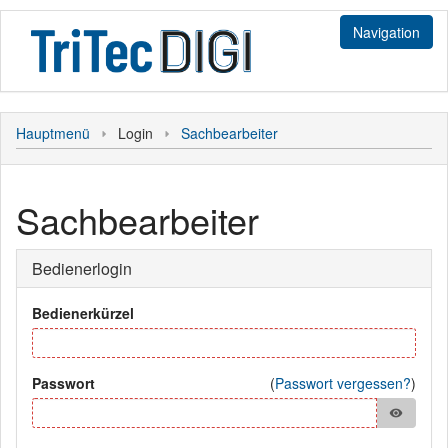
Navigation
Login
Hauptmenü
Login
Sachbearbeiter
Bediener
Sonstiges
Hauptmenü
Kunde
Sachbearbeiter
Personal
Bedienerlogin
Bewerber
Bedienerkürzel
Passwort
(
Passwort vergessen?
)
visibility